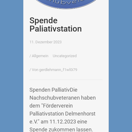
Spende
Paliativstation
11. Dezember 2023
/
Allgemein
Uncategorized
/ Von
gerdlehmann_f1wl0i79
Spenden PalliativDie
Nachschubveteranen haben
dem "Förderverein
Palliativstation Delmenhorst
e.V." am 11.12.2023 eine
Spende zukommen lassen.